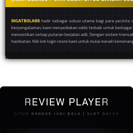
INGATBOLA88
hadir sebagai solusi utama bagi para pecinta 
berpengalaman, kami menyediakan odds terbaik untuk berbagai li
memastikan setiap putaran berjalan adil. Dengan sistem transa
hambatan. Klik link login resmi kami untuk mulai meraih kemenang
REVIEW PLAYER
SITUS BANDAR JUDI BOLA | SLOT GACOR