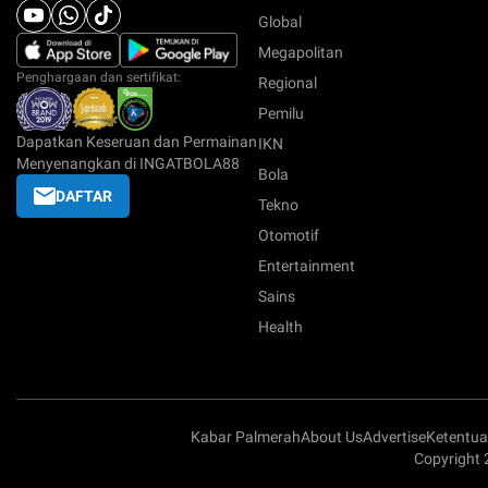
Global
Megapolitan
Penghargaan dan sertifikat:
Regional
Pemilu
Dapatkan Keseruan dan Permainan
IKN
Menyenangkan di INGATBOLA88
Bola
DAFTAR
Tekno
Otomotif
Entertainment
Sains
Health
Kabar Palmerah
About Us
Advertise
Ketentu
Copyright