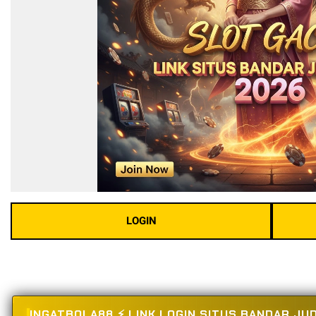
LOGIN
INGATBOLA88 ⚡️ LINK LOGIN SITUS BANDAR JU